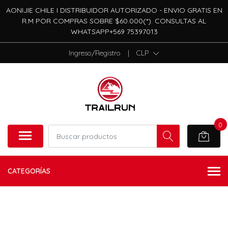
AONIJIE CHILE I DISTRIBUIDOR AUTORIZADO - ENVIO GRATIS EN
R.M POR COMPRAS SOBRE $60.000(*). CONSULTAS AL
WHATSAPP+569 75397013
Ingreso/Registro
|
CLP
0
CATEGORÍAS