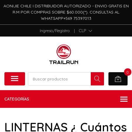
AONIJIE CHILE I DISTRIBUIDOR AUTORIZADO - ENVIO GRATIS EN
R.M POR COMPRAS SOBRE $60.000(*). CONSULTAS AL
WHATSAPP+569 75397013
Ingreso/Registro
|
CLP
0
CATEGORÍAS
LINTERNAS ¿ Cuántos