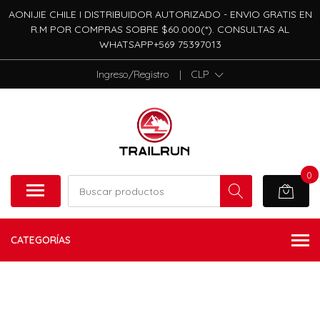
AONIJIE CHILE I DISTRIBUIDOR AUTORIZADO - ENVIO GRATIS EN
R.M POR COMPRAS SOBRE $60.000(*). CONSULTAS AL
WHATSAPP+569 75397013
Ingreso/Registro
|
CLP
0
CATEGORÍAS
AGOTADO