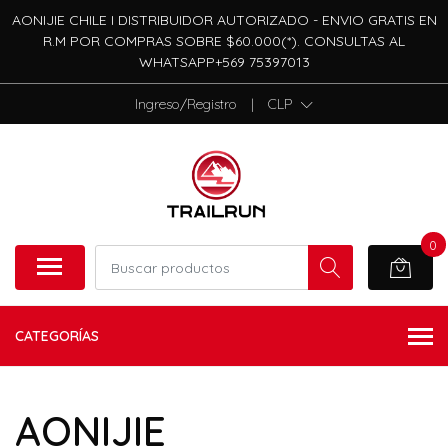
AONIJIE CHILE I DISTRIBUIDOR AUTORIZADO - ENVIO GRATIS EN
R.M POR COMPRAS SOBRE $60.000(*). CONSULTAS AL
WHATSAPP+569 75397013
Ingreso/Registro
|
CLP
0
CATEGORÍAS
AONIJIE