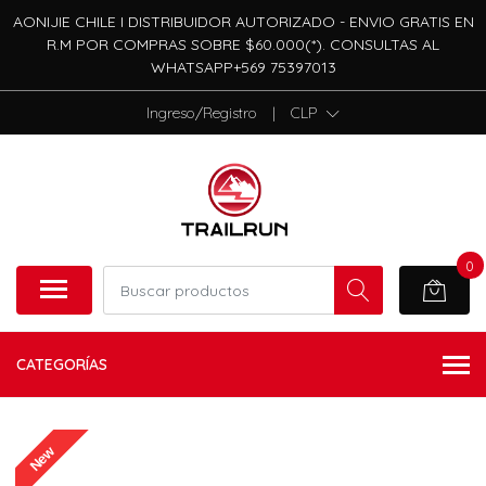
AONIJIE CHILE I DISTRIBUIDOR AUTORIZADO - ENVIO GRATIS EN
R.M POR COMPRAS SOBRE $60.000(*). CONSULTAS AL
WHATSAPP+569 75397013
Ingreso/Registro
|
CLP
0
CATEGORÍAS
New
NO DISPONIBLE