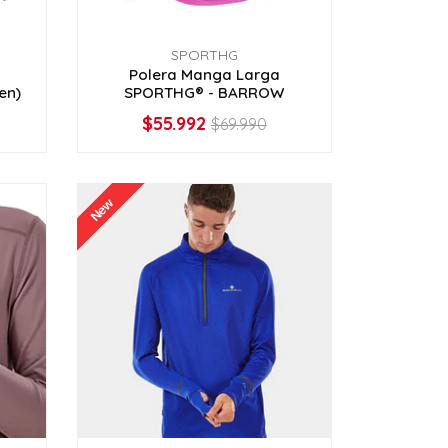
SPORTHG
Polera Manga Larga
en)
SPORTHG® - BARROW
$55.992
$69.990
VER OPCIONES
New