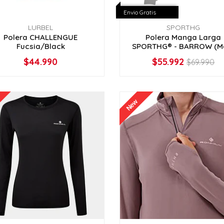
Envio Gratis
LURBEL
SPORTHG
Polera CHALLENGUE
Polera Manga Larga
Fucsia/Black
SPORTHG® - BARROW (M
$44.990
$55.992
$69.990
VER OPCIONES
NO DISPONIBLE
New