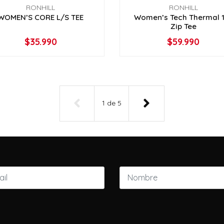
RONHILL
RONHILL
WOMEN’S CORE L/S TEE
Women’s Tech Thermal 
Zip Tee
$35.990
$59.990
VER OPCIONES
VER OPCIONES
1
de
5