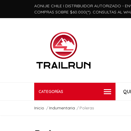
AONIJIE CHILE I DISTRIBUIDOR AUTORIZADO - EN
COMPRAS SOBRE $60.000(*). CONSULTAS AL WH
QU
CATEGORÍAS
Inicio
Indumentaria
Poleras