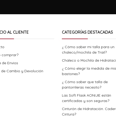
CIO AL CLIENTE
CATEGORÍAS DESTACADAS
cto
¿ Cómo saber mi talla para un
chaleco/mochila de Trail?
 comprar?
Chaleco o Mochila de Hidratac
a de Envios
¿ Cómo elegir la medida de mi
a de Cambio y Devolución
bastones?
¿ Cómo saber que talla de
pantorrileras necesito?
Las Soft Flask AONIJIE están
certificadas y son seguras?
Cinturón de Hidratación. Cade
Cintura?