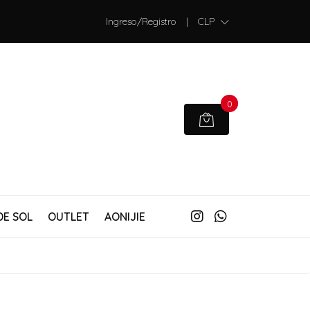
Ingreso/Registro
|
CLP
0
DE SOL
OUTLET
AONIJIE