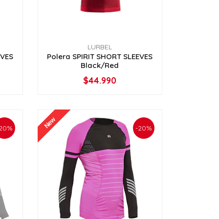
LURBEL
EVES
Polera SPIRIT SHORT SLEEVES
Black/Red
$44.990
VER OPCIONES
New
20%
-20%