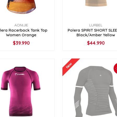
AONIJIE
LURBEL
lera Racerback Tank Top
Polera SPIRIT SHORT SLE
Women Orange
Black/Amber Yellow
$39.990
$44.990
VER OPCIONES
AGOTADO
New
-