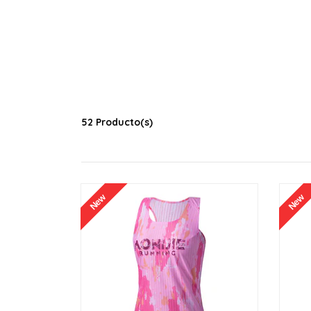
52 Producto(s)
New
New