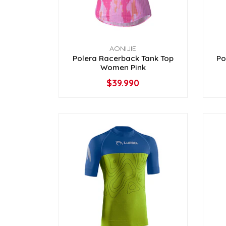
AONIJIE
Polera Racerback Tank Top
Po
Women Pink
$39.990
VER OPCIONES