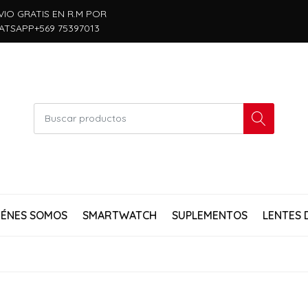
VIO GRATIS EN R.M POR
ATSAPP+569 75397013
IÉNES SOMOS
SMARTWATCH
SUPLEMENTOS
LENTES 