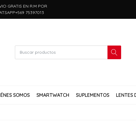
VIO GRATIS EN R.M POR
ATSAPP+569 75397013
IÉNES SOMOS
SMARTWATCH
SUPLEMENTOS
LENTES 