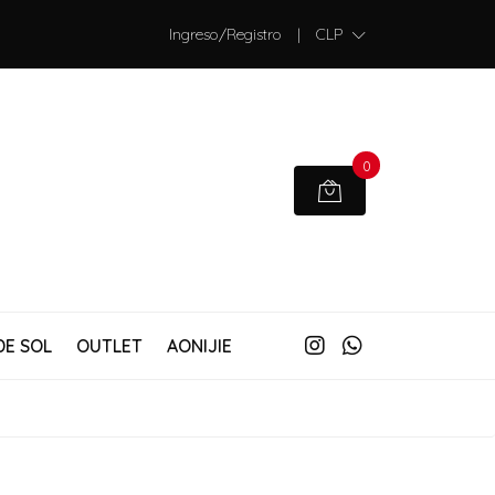
Ingreso/Registro
|
CLP
0
DE SOL
OUTLET
AONIJIE