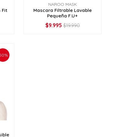
NAROO MASK
 Fit
Mascara Filtrable Lavable
Pequeña F.U+
$9.995
$19.990
VER OPCIONES
50%
ible