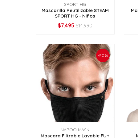
SPORT HG
Mascarilla Reutilizable STEAM
Mas
SPORT HG - Niños
$7.495
$14.990
VER OPCIONES
-50%
NAROO MASK
Mascara Filtrable Lavable FU+