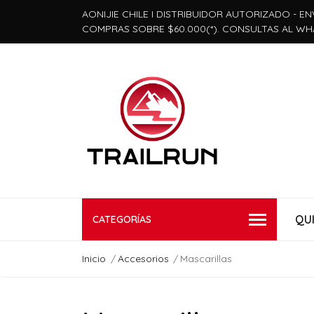
AONIJIE CHILE I DISTRIBUIDOR AUTORIZADO - EN
COMPRAS SOBRE $60.000(*). CONSULTAS AL WH
QU
CATEGORÍAS
Inicio
Accesorios
Mascarillas