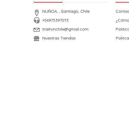
NUÑOA, , Santiago, Chile
Conta
+56975397013
¿Cómo
trailrunchile@gmail.com
Politic
Nuestras Tiendas
Politc