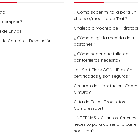
cto
¿ Cómo saber mi talla para un
chaleco/mochila de Trail?
 comprar?
Chaleco o Mochila de Hidratac
a de Envios
¿ Cómo elegir la medida de mi
a de Cambio y Devolución
bastones?
¿ Cómo saber que talla de
pantorrileras necesito?
Las Soft Flask AONIJIE están
certificadas y son seguras?
Cinturón de Hidratación. Cade
Cintura?
Guía de Tallas Productos
Compressport
LINTERNAS ¿ Cuántos lúmenes
necesito para correr una carre
nocturna?