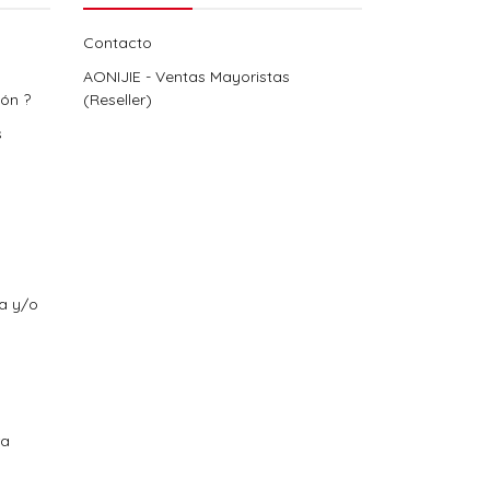
Contacto
AONIJIE - Ventas Mayoristas
ión ?
(Reseller)
s
ra y/o
ra