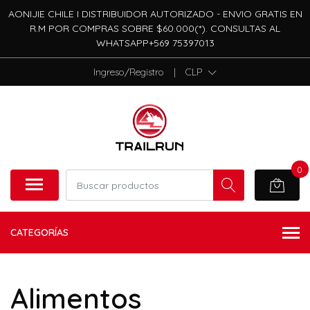
AONIJIE CHILE I DISTRIBUIDOR AUTORIZADO - ENVIO GRATIS EN
R.M POR COMPRAS SOBRE $60.000(*). CONSULTAS AL
WHATSAPP+569 75397013
Ingreso/Registro
|
CLP
0
CATEGORÍAS
Alimentos