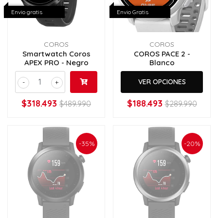
Envio gratis
Envio Gratis
COROS
COROS
Smartwatch Coros
COROS PACE 2 -
APEX PRO - Negro
Blanco
VER OPCIONES
-
+
$318.493
$188.493
$489.990
$289.990
-35%
-20%