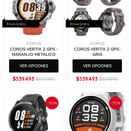
Envio Gratis
Envio Gratis
COROS
COROS
COROS VERTIX 2 GPS -
COROS VERTIX 2 GPS-
NARANJO METALICO
GRIS
VER OPCIONES
VER OPCIONES
$539.493
$539.493
$829.990
$829.990
-35%
-35%