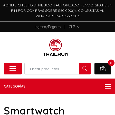
AONIJIE CHILE I DISTRIBUIDOR AUTORIZADO - ENVIO GRATIS EN
R.M POR COMPRAS SOBRE $60.000(*). CONSULTAS AL
WHATSAPP+569 75397013
Ingreso/Registro
|
CLP
0
CATEGORÍAS
Smartwatch