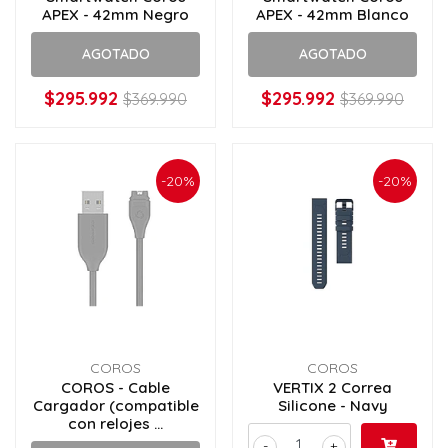
APEX - 42mm Negro
APEX - 42mm Blanco
AGOTADO
AGOTADO
$295.992
$295.992
$369.990
$369.990
-20%
-20%
COROS
COROS
COROS - Cable
VERTIX 2 Correa
Cargador (compatible
Silicone - Navy
con relojes ...
-
+