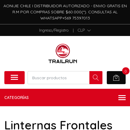
AONIJIE CHILE I DISTRIBUIDOR AUTORIZADO - ENVIO GRATIS EN
R.M POR COMPRAS SOBRE $60.000(*). CONSULTAS AL
WHATSAPP+569 75397013
Ingreso/Registro
|
CLP
0
CATEGORÍAS
Linternas Frontales