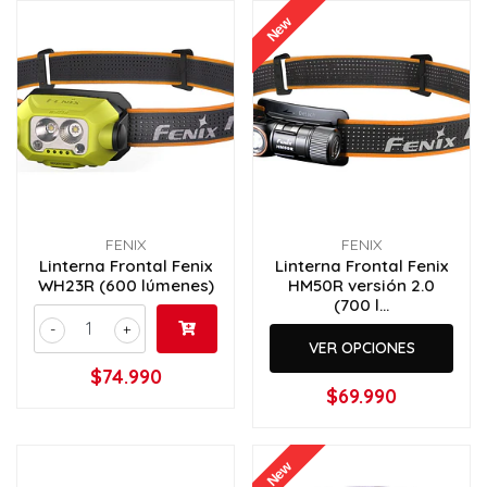
New
FENIX
FENIX
Linterna Frontal Fenix
Linterna Frontal Fenix
WH23R (600 lúmenes)
HM50R versión 2.0
(700 l...
-
+
VER OPCIONES
$74.990
$69.990
New