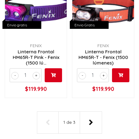
Envio gratis
Envio Gratis
FENIX
FENIX
Linterna Frontal
Linterna Frontal
HM65R-T Pink - Fenix
HM65R-T - Fenix (1500
(1500 lú...
lúmenes)
-
+
-
+
$119.990
$119.990
1
de
3