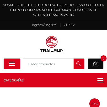
AONIJIE CHILE I DISTRIBUIDOR AUTORIZADO - ENVIO GRATIS EN
R.M POR COMPRAS SOBRE $60.000(*). CONSULTAS AL
WHATSAPP+569 75397013
Ingreso/Registro
|
CLP
0
CATEGORÍAS
-15%