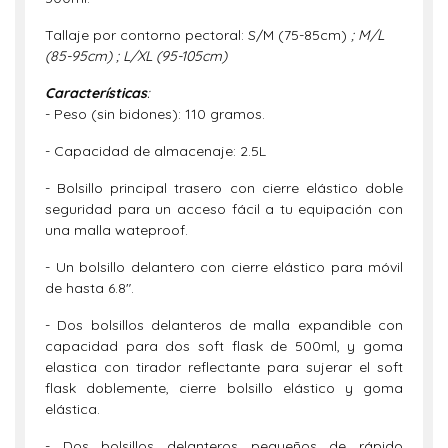
Tallaje por contorno pectoral: S/M (75-85cm)
; M/L
(85-95cm) ; L/XL (95-105cm)
Características
:
- Peso (sin bidones): 110 gramos.
- Capacidad de almacenaje: 2.5L
- Bolsillo principal trasero con cierre elástico doble
seguridad para un acceso fácil a tu equipación con
una malla wateproof.
- Un bolsillo delantero con cierre elástico para móvil
de hasta 6.8".
- Dos bolsillos delanteros de malla expandible con
capacidad para dos soft flask de 500ml, y goma
elastica con tirador reflectante para sujerar el soft
flask doblemente, cierre bolsillo elástico y goma
elástica.
- Dos bolsillos delanteros pequeños de rápido