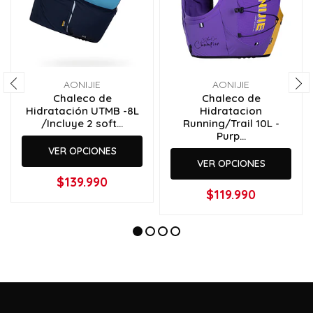
AONIJIE
AONIJIE
Chaleco de
Chaleco de
Hidratación UTMB -8L
Hidratacion
/Incluye 2 soft...
Running/Trail 10L -
Purp...
VER OPCIONES
VER OPCIONES
$139.990
$119.990