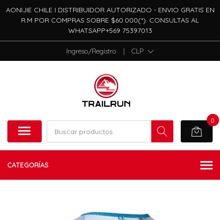
AONIJIE CHILE I DISTRIBUIDOR AUTORIZADO - ENVIO GRATIS EN
R.M POR COMPRAS SOBRE $60.000(*). CONSULTAS AL
WHATSAPP+569 75397013
Ingreso/Registro
|
CLP
0
CATEGORÍAS