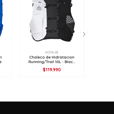
AONIJIE
n
Chaleco de Hidratacion
Chale
e
Running/Trail 10L - Blac...
SPEED 
$119.990
VER OPCIONES
V