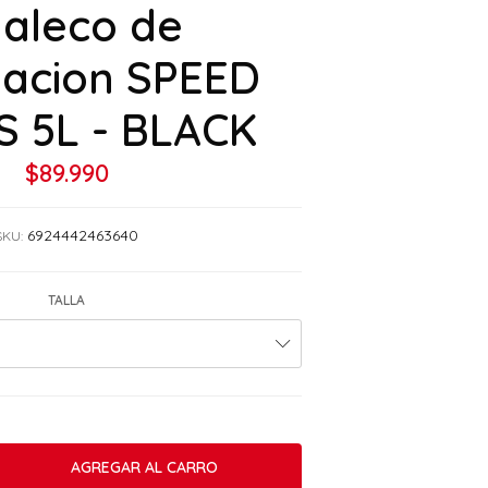
aleco de
tacion SPEED
S 5L - BLACK
$89.990
6924442463640
SKU:
TALLA