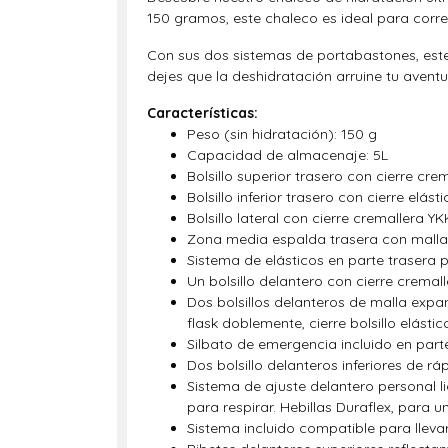
150 gramos, este chaleco es ideal para corr
Con sus dos sistemas de portabastones, est
dejes que la deshidratación arruine tu aven
Características:
Peso (sin hidratación): 150 g
Capacidad de almacenaje: 5L
Bolsillo superior trasero con cierre cre
Bolsillo inferior trasero con cierre elás
Bolsillo lateral con cierre cremallera Y
Zona media espalda trasera con malla 
Sistema de elásticos en parte trasera
Un bolsillo delantero con cierre cremall
Dos bolsillos delanteros de malla expa
flask doblemente, cierre bolsillo elást
Silbato de emergencia incluido en part
Dos bolsillo delanteros inferiores de r
Sistema de ajuste delantero personal l
para respirar. Hebillas Duraflex, para u
Sistema incluido compatible para lleva