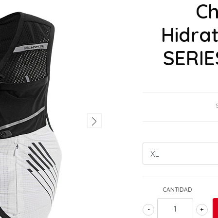
Ch
Hidra
SERIE
CANTIDAD
-
+