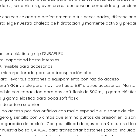
edores, senderistas y aventureros que buscan comodidad y funcion
e chaleco se adapta perfectamente a tus necesidades, diferencián
tura; elige nuestro chaleco de hidratación y mantente activo y pre
mallera elástico y clip DURAFLEX
tico, capacidad hasta laterales
KK invisible para accesorios
micro-perforada para una transpiración alta
 para llevar tus bastones o equipamiento con rápido acceso
era YKK invisible para móvil de hasta 6.8" u otros accesorios. Manta 
nsible con capacidad para dos soft flask de 500ml, y goma elástica 
ico y goma elástica para boca soft flask
e delantera superior
ápido acceso por dos orificios con malla expandible, dispone de clip
igero y sencillo con 3 cintas que elimina puntos de presión en la 
na garantía de anclaje. Con posibilidad de ajustar en 9 alturas dife
r nuestra bolsa CARCAJ para transportar bastones (carcaj incluido