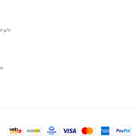
ra y/o
ra