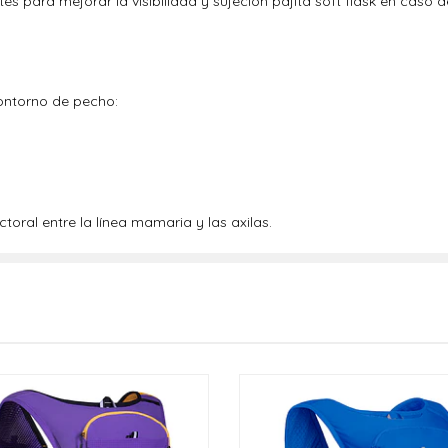
es para mejorar la visibilidad y sujeción pajita soft flask en caso 
contorno de pecho:
ral entre la línea mamaria y las axilas.