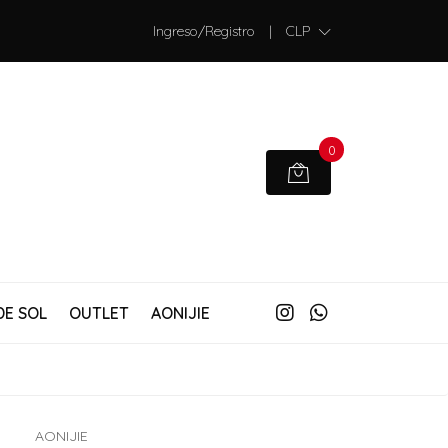
Ingreso/Registro
|
CLP
0
DE SOL
OUTLET
AONIJIE
AONIJIE