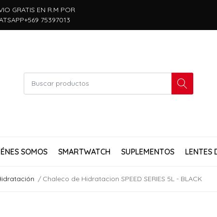
VIO GRATIS EN R.M POR
ATSAPP+569 75397013
IÉNES SOMOS
SMARTWATCH
SUPLEMENTOS
LENTES 
Hidratación
Chaleco de Hidratacion SPEED SERIES 5L - BLACK