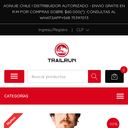
AONIJIE CHILE I DISTRIBUIDOR AUTORIZADO - ENVIO GRATIS EN
R.M POR COMPRAS SOBRE $60.000(*). CONSULTAS AL
WHATSAPP+569 75397013
Ingreso/Registro
|
CLP
0
CATEGORÍAS
Nuevo
-10%