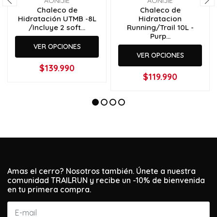
AONIJIE
AONIJIE
Chaleco de
Chaleco de
Hidratación UTMB -8L
Hidratacion
/Incluye 2 soft...
Running/Trail 10L -
Purp...
VER OPCIONES
VER OPCIONES
$139.990
$119.990
Amas el cerro? Nosotros también. Únete a nuestra
comunidad TRAILRUN y recibe un -10% de bienvenida
en tu primera compra.