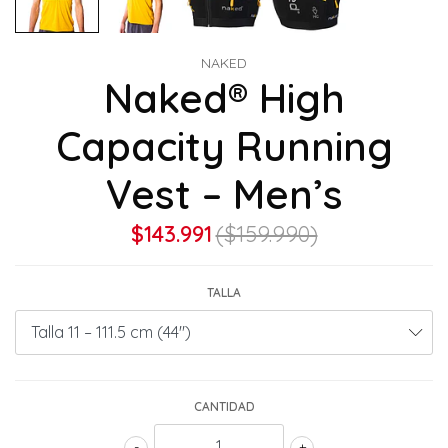
NAKED
Naked® High
Capacity Running
Vest – Men’s
$143.991
($159.990)
TALLA
CANTIDAD
-
+