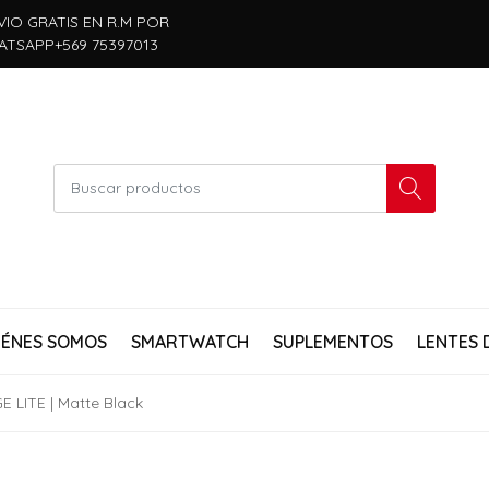
VIO GRATIS EN R.M POR
ATSAPP+569 75397013
IÉNES SOMOS
SMARTWATCH
SUPLEMENTOS
LENTES 
E LITE | Matte Black