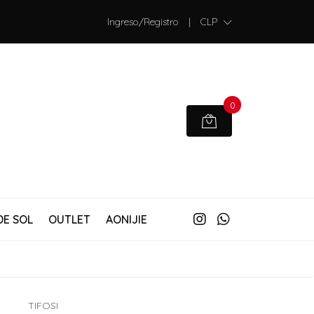
Ingreso/Registro
|
CLP
0
DE SOL
OUTLET
AONIJIE
TIFOSI