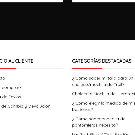
CIO AL CLIENTE
CATEGORÍAS DESTACADAS
cto
¿ Cómo saber mi talla para un
chaleco/mochila de Trail?
 comprar?
Chaleco o Mochila de Hidratac
a de Envios
¿ Cómo elegir la medida de mi
a de Cambio y Devolución
bastones?
¿ Cómo saber que talla de
pantorrileras necesito?
Las Soft Flask AONIJIE están