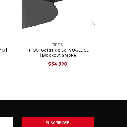
TIFOSI
MO |
TIFOSI Gafas de Sol VOGEL SL
TIFOSI G
.
| Blackout Smoke
| Ma
$54.990
-
+
SUSCRIBIRSE