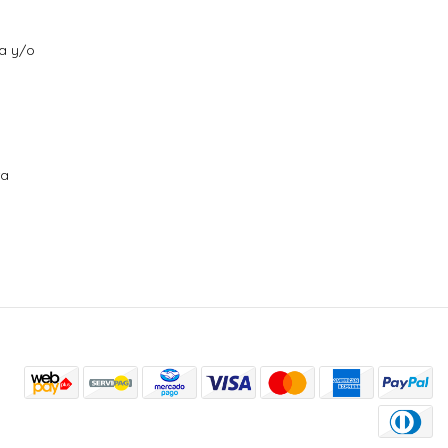
ra y/o
ra