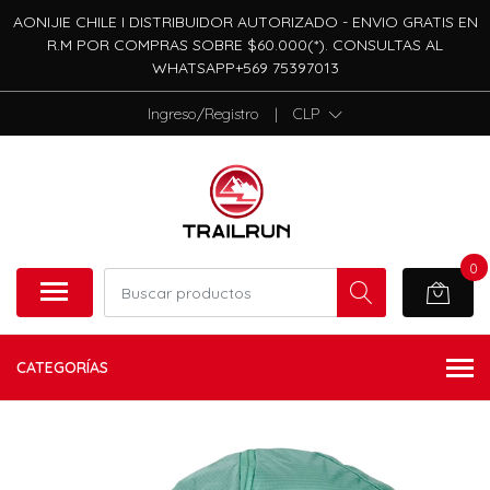
AONIJIE CHILE I DISTRIBUIDOR AUTORIZADO - ENVIO GRATIS EN
R.M POR COMPRAS SOBRE $60.000(*). CONSULTAS AL
WHATSAPP+569 75397013
Ingreso/Registro
|
CLP
0
CATEGORÍAS
NO DISPONIBLE