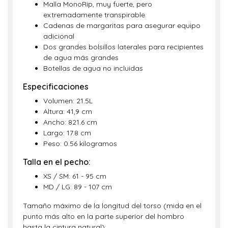
Malla MonoRip, muy fuerte, pero
extremadamente transpirable.
Cadenas de margaritas para asegurar equipo
adicional
Dos grandes bolsillos laterales para recipientes
de agua más grandes
Botellas de agua no incluidas
Especificaciones
Volumen: 21.5L
Altura: 41,9 cm
Ancho: 821.6 cm
Largo: 17.8 cm
Peso: 0.56 kilogramos
Talla en el pecho:
XS / SM: 61 - 95 cm
MD / LG: 89 - 107 cm
Tamaño máximo de la longitud del torso (mida en el
punto más alto en la parte superior del hombro
hasta la cintura natural):