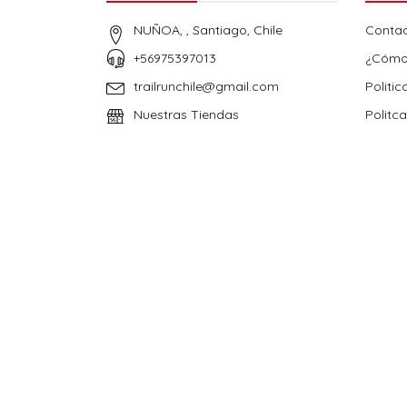
NUÑOA, , Santiago, Chile
Conta
+56975397013
¿Cómo
trailrunchile@gmail.com
Politic
Nuestras Tiendas
Politc