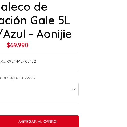
aleco de
ación Gale 5L
Azul - Aonijie
$69.990
6924442405152
SKU:
COLOR/TALLASSSSS