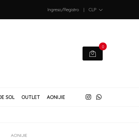
Ingreso/Registro
|
CLP
0
DE SOL
OUTLET
AONIJIE
AONIJIE