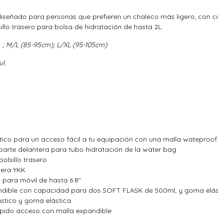
 diseñado para personas que prefieren un chaleco más ligero, con 
sillo trasero para bolsa de hidratación de hasta 2L.
)
; M/L (85-95cm); L/XL (95-105cm)
l.
elástico para un acceso fácil a tu equipación con una malla watepro
n parte delantera para tubo hidratación de la water bag
olsillo trasero
lera YKK
o para móvil de hasta 6.8"
andible con capacidad para dos SOFT FLASK de 500ml, y goma elástic
lástico y goma elástica
ápido acceso con malla expandible