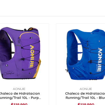
AONIJIE
AONIJIE
Chaleco de Hidratacion
Chaleco de Hidratacio
unning/Trail 10L - Purp...
Running/Trail 10L - Blu
$119.990
$119.990