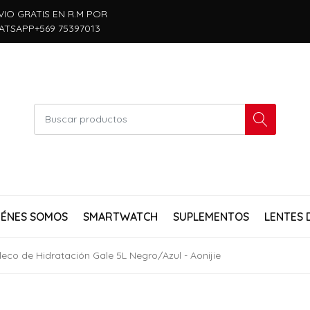
VIO GRATIS EN R.M POR
ATSAPP+569 75397013
IÉNES SOMOS
SMARTWATCH
SUPLEMENTOS
LENTES 
eco de Hidratación Gale 5L Negro/Azul - Aonijie