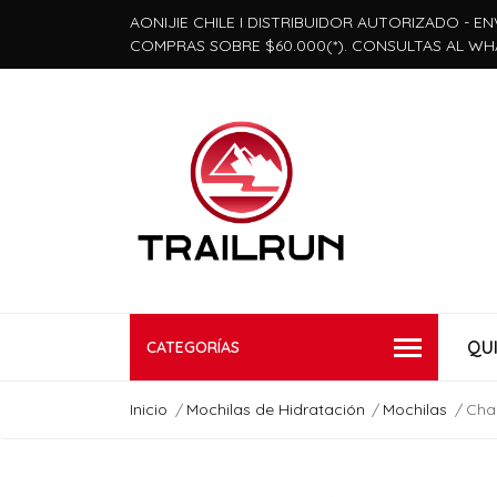
AONIJIE CHILE I DISTRIBUIDOR AUTORIZADO - EN
COMPRAS SOBRE $60.000(*). CONSULTAS AL WH
QU
CATEGORÍAS
Inicio
Mochilas de Hidratación
Mochilas
Chal