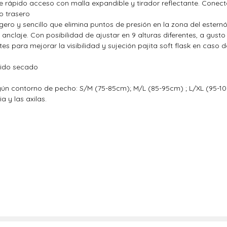
 de rápido acceso con malla expandible y tirador reflectante. Con
o trasero
igero y sencillo que elimina puntos de presión en la zona del ester
 anclaje. Con posibilidad de ajustar en 9 alturas diferentes, a gusto
tes para mejorar la visibilidad y sujeción pajita soft flask en caso 
pido secado
gún contorno de pecho: S/M (75-85cm); M/L (85-95cm) ; L/XL (95-
a y las axilas.