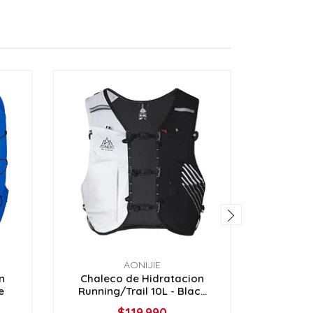
AONIJIE
n
Chaleco de Hidratacion
Chale
e
Running/Trail 10L - Blac...
SPEED 
$119.990