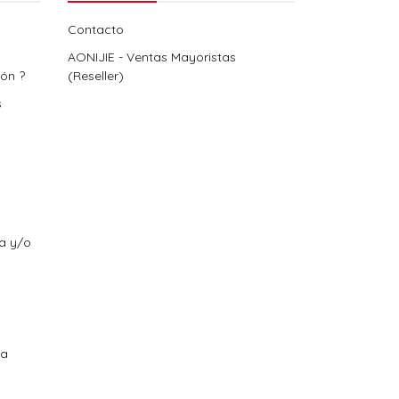
Contacto
AONIJIE - Ventas Mayoristas
ión ?
(Reseller)
s
ra y/o
ra