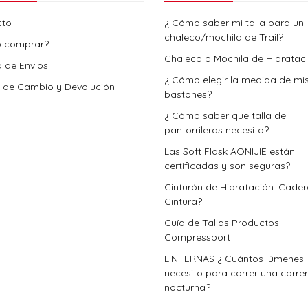
cto
¿ Cómo saber mi talla para un
chaleco/mochila de Trail?
 comprar?
Chaleco o Mochila de Hidratac
a de Envios
¿ Cómo elegir la medida de mi
a de Cambio y Devolución
bastones?
¿ Cómo saber que talla de
pantorrileras necesito?
Las Soft Flask AONIJIE están
certificadas y son seguras?
Cinturón de Hidratación. Cade
Cintura?
Guía de Tallas Productos
Compressport
LINTERNAS ¿ Cuántos lúmenes
necesito para correr una carre
nocturna?