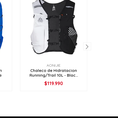
AONIJIE
n
Chaleco de Hidratacion
Chale
e
Running/Trail 10L - Blac...
SPEED 
$119.990
VER OPCIONES
V