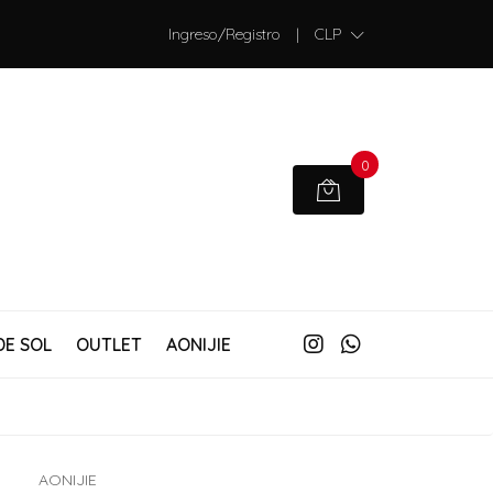
Ingreso/Registro
|
CLP
0
DE SOL
OUTLET
AONIJIE
AONIJIE