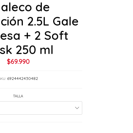
aleco de
ción 2.5L Gale
esa + 2 Soft
ask 250 ml
$69.990
6924442430482
SKU:
TALLA