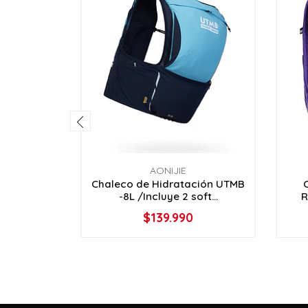
AONIJIE
Chaleco de Hidratación UTMB
-8L /Incluye 2 soft...
R
$139.990
VER OPCIONES