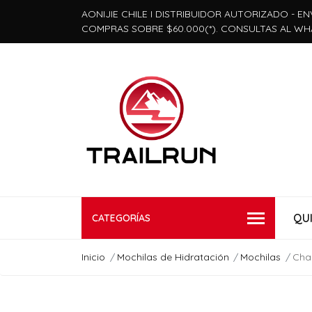
AONIJIE CHILE I DISTRIBUIDOR AUTORIZADO - EN
COMPRAS SOBRE $60.000(*). CONSULTAS AL WH
QU
CATEGORÍAS
Inicio
Mochilas de Hidratación
Mochilas
Chal