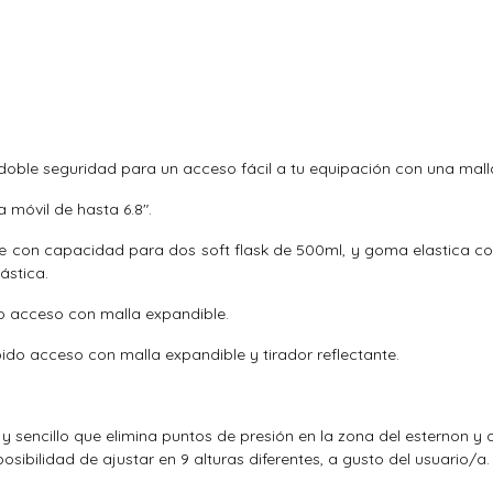
ico doble seguridad para un acceso fácil a tu equipación con una mal
a móvil de hasta 6.8".
e con capacidad para dos soft flask de 500ml, y goma elastica con 
ástica.
do acceso con malla expandible.
pido acceso con malla expandible y tirador reflectante.
 y sencillo que elimina puntos de presión en la zona del esternon 
osibilidad de ajustar en 9 alturas diferentes, a gusto del usuario/a.