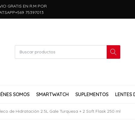
VIO GRATIS EN R.M POR
ATSAPP+569 75397013
IÉNES SOMOS
SMARTWATCH
SUPLEMENTOS
LENTES 
eco de Hidratación 2.5L Gale Turquesa + 2 Soft Flask 250 ml