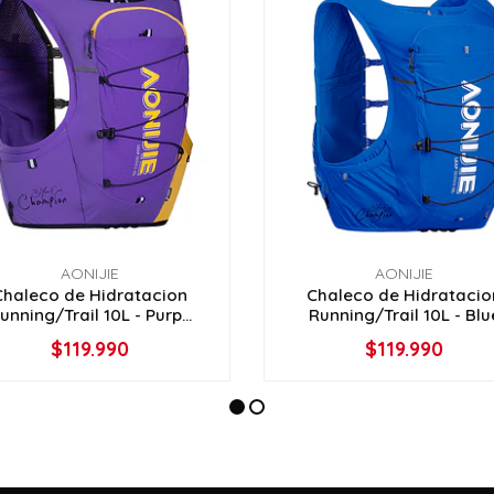
AONIJIE
AONIJIE
Chaleco de Hidratacion
Chaleco de Hidratacio
unning/Trail 10L - Purp...
Running/Trail 10L - Blu
$119.990
$119.990
VER OPCIONES
VER OPCIONES