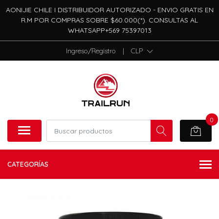
AONIJIE CHILE I DISTRIBUIDOR AUTORIZADO - ENVIO GRATIS EN
R.M POR COMPRAS SOBRE $60.000(*). CONSULTAS AL
WHATSAPP+569 75397013
Ingreso/Registro
|
CLP
0
CATEGORÍAS