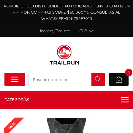
AONIJIE CHILE I DISTRIBUIDOR AUTORIZADO - ENVIO GRATIS EN
R.M POR COMPRAS SOBRE $60.000(*). CONSULTAS AL
WHATSAPP+569 75397013
Ingreso/Registro
|
CLP
0
CATEGORÍAS
New