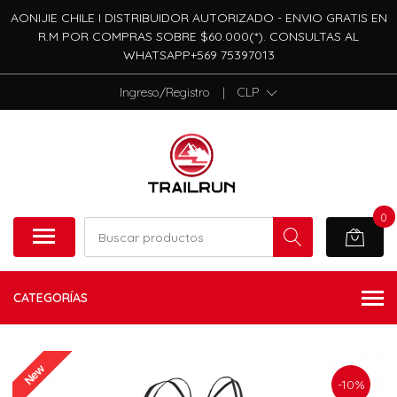
AONIJIE CHILE I DISTRIBUIDOR AUTORIZADO - ENVIO GRATIS EN
R.M POR COMPRAS SOBRE $60.000(*). CONSULTAS AL
WHATSAPP+569 75397013
Ingreso/Registro
|
CLP
0
CATEGORÍAS
New
-10%