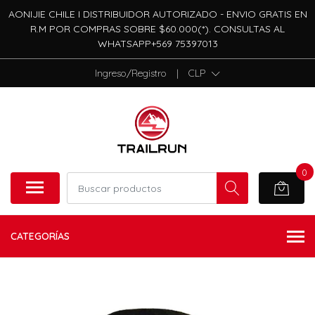
AONIJIE CHILE I DISTRIBUIDOR AUTORIZADO - ENVIO GRATIS EN
R.M POR COMPRAS SOBRE $60.000(*). CONSULTAS AL
WHATSAPP+569 75397013
Ingreso/Registro
|
CLP
0
CATEGORÍAS