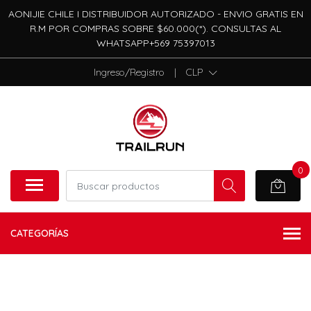
AONIJIE CHILE I DISTRIBUIDOR AUTORIZADO - ENVIO GRATIS EN
R.M POR COMPRAS SOBRE $60.000(*). CONSULTAS AL
WHATSAPP+569 75397013
Ingreso/Registro
|
CLP
0
CATEGORÍAS