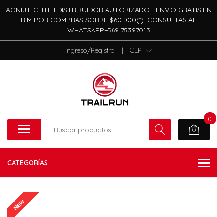
AONIJIE CHILE I DISTRIBUIDOR AUTORIZADO - ENVIO GRATIS EN
R.M POR COMPRAS SOBRE $60.000(*). CONSULTAS AL
WHATSAPP+569 75397013
Ingreso/Registro
|
CLP
0
CATEGORÍAS
New