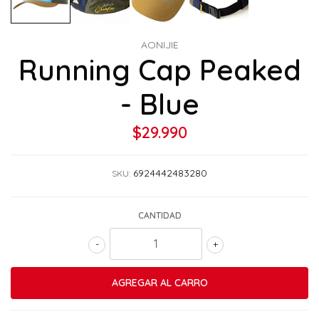
AONIJIE
Running Cap Peaked
- Blue
$29.990
6924442483280
SKU:
CANTIDAD
-
+