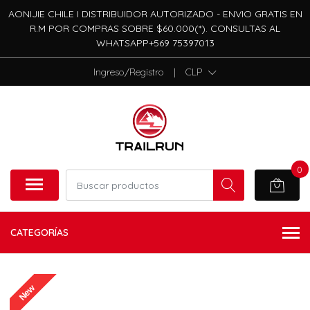
AONIJIE CHILE I DISTRIBUIDOR AUTORIZADO - ENVIO GRATIS EN
R.M POR COMPRAS SOBRE $60.000(*). CONSULTAS AL
WHATSAPP+569 75397013
Ingreso/Registro
|
CLP
0
CATEGORÍAS
New