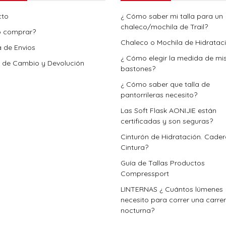
cto
¿ Cómo saber mi talla para un
chaleco/mochila de Trail?
 comprar?
Chaleco o Mochila de Hidratac
a de Envios
¿ Cómo elegir la medida de mi
a de Cambio y Devolución
bastones?
¿ Cómo saber que talla de
pantorrileras necesito?
Las Soft Flask AONIJIE están
certificadas y son seguras?
Cinturón de Hidratación. Cade
Cintura?
Guía de Tallas Productos
Compressport
LINTERNAS ¿ Cuántos lúmenes
necesito para correr una carre
nocturna?