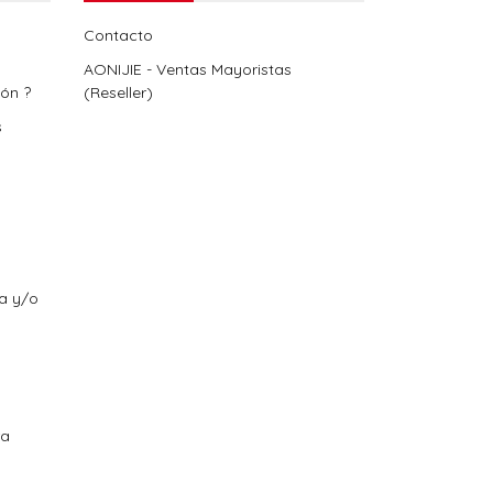
Contacto
AONIJIE - Ventas Mayoristas
ión ?
(Reseller)
s
ra y/o
ra