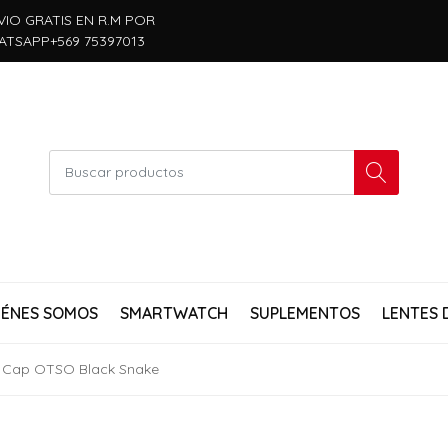
VIO GRATIS EN R.M POR
ATSAPP+569 75397013
IÉNES SOMOS
SMARTWATCH
SUPLEMENTOS
LENTES 
 Cap OTSO Black Snake