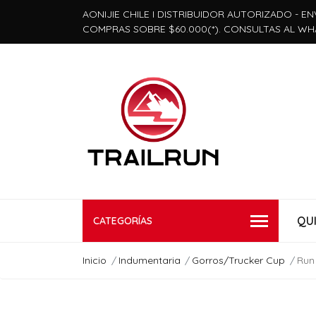
AONIJIE CHILE I DISTRIBUIDOR AUTORIZADO - EN
COMPRAS SOBRE $60.000(*). CONSULTAS AL WH
QU
CATEGORÍAS
Inicio
Indumentaria
Gorros/Trucker Cup
Run