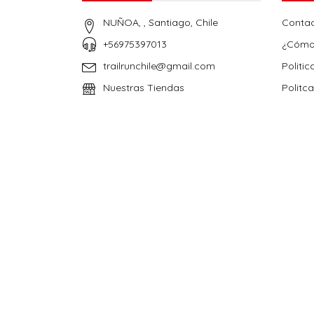
NUÑOA, , Santiago, Chile
Conta
+56975397013
¿Cómo
trailrunchile@gmail.com
Politic
Nuestras Tiendas
Politc