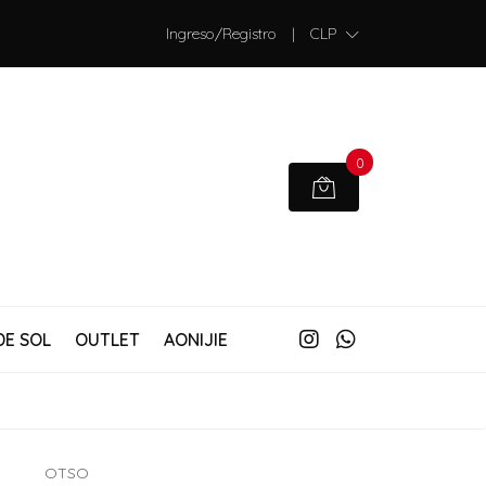
Ingreso/Registro
|
CLP
0
DE SOL
OUTLET
AONIJIE
OTSO