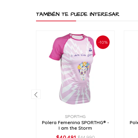
TAMBIÉN TE PUEDE INTERESAR
-10%
SPORTHG
Polera Femenina SPORTHG® -
Pol
I am the Storm
$40.491
$44.990