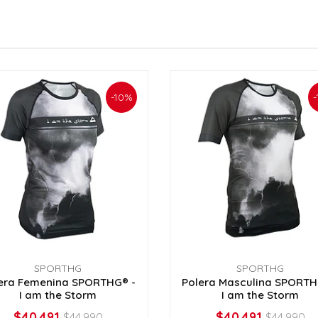
-10%
SPORTHG
SPORTHG
era Femenina SPORTHG® -
Polera Masculina SPORTH
I am the Storm
I am the Storm
$40.491
$40.491
$44.990
$44.990