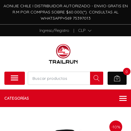
AONIJIE CHILE I DISTRIBUIDOR AUTORIZADO - ENVIO GRATIS EN
R.M POR COMPRAS SOBRE $60.000(*). CONSULTAS AL
WHATSAPP+569 75397013
Ingreso/Registro
|
CLP
0
CATEGORÍAS
-10%