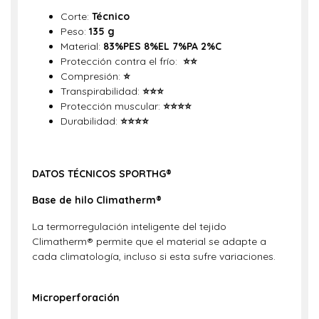
Corte:
Técnico
Peso:
135 g
Material:
83%PES 8%EL 7%PA 2%C
Protección contra el frío:
⭐
⭐
Compresión:
⭐
Transpirabilidad:
⭐
⭐
⭐
Protección muscular:
⭐
⭐
⭐
⭐
Durabilidad:
⭐⭐⭐
⭐
DATOS TÉCNICOS
SPORTHG®
Base de hilo Climatherm®
La termorregulación inteligente del tejido
Climatherm® permite que el material se adapte a
cada climatología, incluso si esta sufre variaciones.
Microperforación