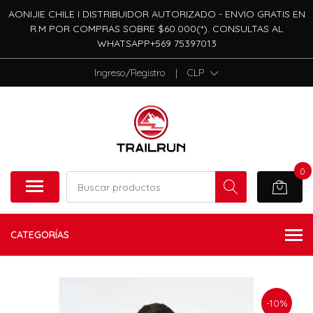
AONIJIE CHILE I DISTRIBUIDOR AUTORIZADO - ENVIO GRATIS EN
R.M POR COMPRAS SOBRE $60.000(*). CONSULTAS AL
WHATSAPP+569 75397013
Ingreso/Registro
|
CLP
0
CATEGORÍAS
-10%