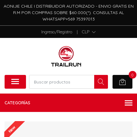
AONIJIE CHILE I DISTRIBUIDOR AUTORIZADO - ENVIO GRATIS EN
R.M POR COMPRAS SOBRE $60.000(*). CONSULTAS AL
WHATSAPP+569 75397013
Ingreso/Registro
|
CLP
0
CATEGORÍAS
New