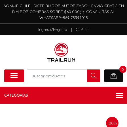
AONIJIE CHILE I DISTRIBUIDOR AUTORIZADO - ENVIO GRATIS EN
R.M POR COMPRAS SOBRE $60.000(*). CONSULTAS AL
WHATSAPP+569 75397013
Ingreso/Registro
|
CLP
0
CATEGORÍAS
-20%