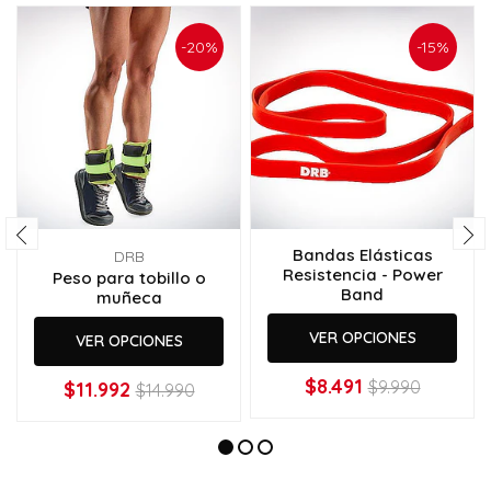
-20%
-15%
Bandas Elásticas
DRB
Resistencia - Power
Peso para tobillo o
Band
muñeca
VER OPCIONES
VER OPCIONES
$8.491
$9.990
$11.992
$14.990