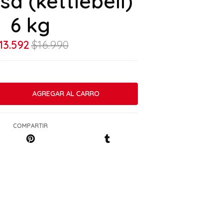
sa (kettlebell)
6 kg
13.592
$16.990
COMPARTIR