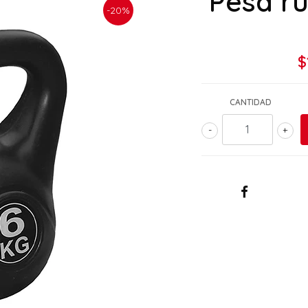
Pesa ru
-20%
$
CANTIDAD
-
+