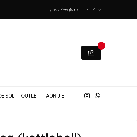
Ingreso/Registro
|
CLP
0
DE SOL
OUTLET
AONIJIE