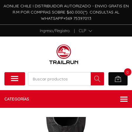
AONIJIE CHILE I DISTRIBUIDOR AUTORIZADO - ENVIO GRATIS EN
R.M POR COMPRAS SOBRE $60.000(*). CONSULTAS AL
WHATSAPP+569 75397013
Ingreso/Registro
|
CLP
0
CATEGORÍAS