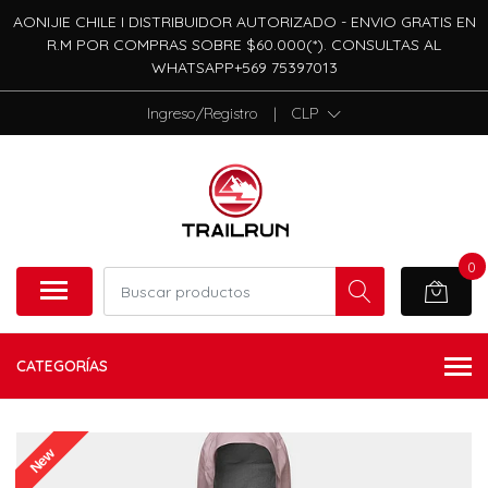
AONIJIE CHILE I DISTRIBUIDOR AUTORIZADO - ENVIO GRATIS EN
R.M POR COMPRAS SOBRE $60.000(*). CONSULTAS AL
WHATSAPP+569 75397013
Ingreso/Registro
|
CLP
0
CATEGORÍAS
New