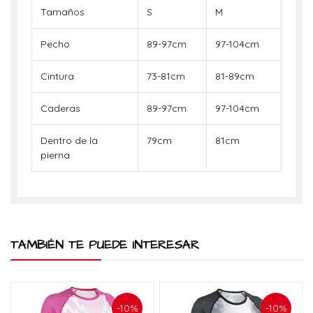
Tamaños
S
M
Pecho
89-97cm
97-104cm
Cintura
73-81cm
81-89cm
Caderas
89-97cm
97-104cm
Dentro de la
79cm
81cm
pierna
TAMBIÉN TE PUEDE INTERESAR
-10%
-10%