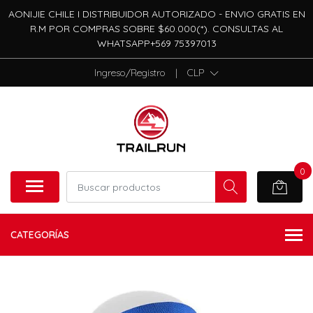
AONIJIE CHILE I DISTRIBUIDOR AUTORIZADO - ENVIO GRATIS EN
R.M POR COMPRAS SOBRE $60.000(*). CONSULTAS AL
WHATSAPP+569 75397013
Ingreso/Registro
|
CLP
0
CATEGORÍAS