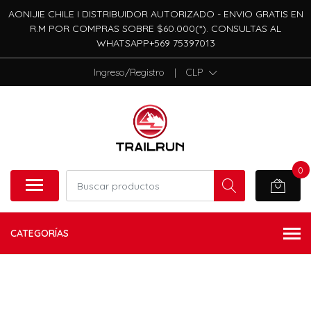
AONIJIE CHILE I DISTRIBUIDOR AUTORIZADO - ENVIO GRATIS EN
R.M POR COMPRAS SOBRE $60.000(*). CONSULTAS AL
WHATSAPP+569 75397013
Ingreso/Registro
|
CLP
0
CATEGORÍAS