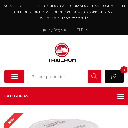
AONIJIE CHILE I DISTRIBUIDOR AUTORIZADO - ENVIO GRATIS EN
R.M POR COMPRAS SOBRE $60.000(*). CONSULTAS AL
WHATSAPP+569 75397013
Ingreso/Registro
|
CLP
0
CATEGORÍAS
New