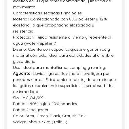
elastico en 3D que ofrece comodidad y libertad de
movimiento
Caracteristicas Técnicas Principales:
Material: Confeccionada con 88% poliéster y 12%
elastano, lo que proporciona elasticidad y
resistencia.
Protección: Tejido resistente al viento y repelente al
agua (water-repellent).
Diseño: Cuenta con capucha, ajuste ergonómico y
material cómodo, ideal para actividades al aire libre
y uso diario.
Uso: ldeal para montañismo, camping y running.
Aguanta:
Lluvias ligeras, llovizna o nieve ligera por
períodos cortos. El tratamiento del tejido permite que
las gotas resbalen en la superficie sin ser absorbidas
de inmediato.
Size: M/L/XL/XXL
Fabric 1: 90% nylon, 10% spandex
Fabric 2: polyester
Color: Army Green, Black, Grayish Pink
Weight: About 379g (Talla L)