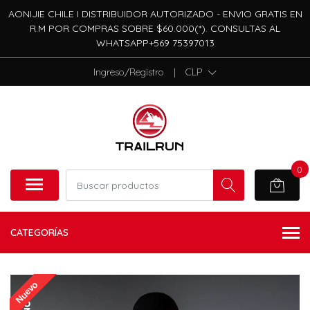
AONIJIE CHILE I DISTRIBUIDOR AUTORIZADO - ENVIO GRATIS EN
R.M POR COMPRAS SOBRE $60.000(*). CONSULTAS AL
WHATSAPP+569 75397013
Ingreso/Registro
|
CLP
0
CATEGORÍAS
Nuevo