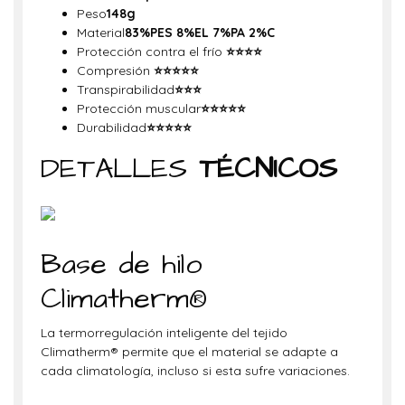
Peso
148g
Material
83%PES 8%EL 7%PA 2%C
Protección contra el frío
⭐
⭐
⭐
⭐
Compresión
⭐
⭐
⭐
⭐
⭐
Transpirabilidad
⭐
⭐
⭐
Protección muscular
⭐
⭐
⭐
⭐
⭐
Durabilidad
⭐⭐⭐
⭐
⭐
DETALLES
TÉCNICOS
Base de hilo
Climatherm®
La termorregulación inteligente del tejido
Climatherm® permite que el material se adapte a
cada climatología, incluso si esta sufre variaciones.