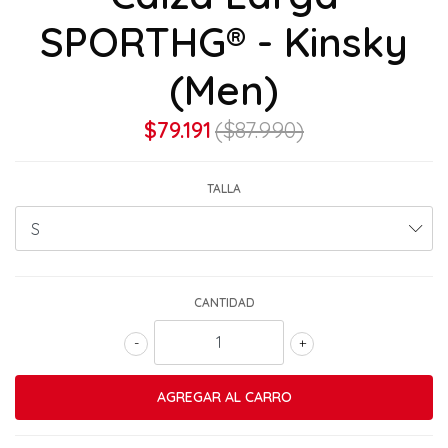
SPORTHG® - Kinsky
(Men)
$79.191
($87.990)
TALLA
CANTIDAD
-
+