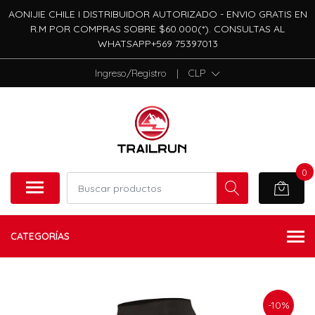
AONIJIE CHILE I DISTRIBUIDOR AUTORIZADO - ENVIO GRATIS EN
R.M POR COMPRAS SOBRE $60.000(*). CONSULTAS AL
WHATSAPP+569 75397013
Ingreso/Registro
|
CLP
0
CATEGORÍAS
-10%