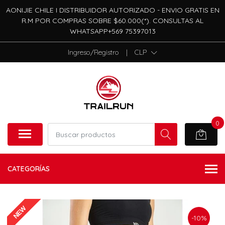
AONIJIE CHILE I DISTRIBUIDOR AUTORIZADO - ENVIO GRATIS EN
R.M POR COMPRAS SOBRE $60.000(*). CONSULTAS AL
WHATSAPP+569 75397013
Ingreso/Registro
|
CLP
0
CATEGORÍAS
NEW
-10%