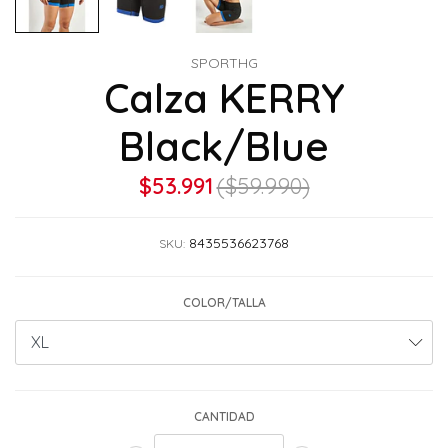
SPORTHG
Calza KERRY
Black/Blue
$53.991
($59.990)
8435536623768
SKU:
COLOR/TALLA
CANTIDAD