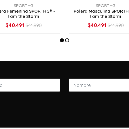
SPORTHG
SPORTHG
era Femenina SPORTHG® -
Polera Masculina SPORTH
I am the Storm
I am the Storm
$40.491
$40.491
$44.990
$44.990
VER OPCIONES
VER OPCIONES