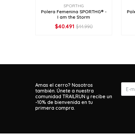
SPORTHG
Polera Femenina SPORTHG® -
Pol
I am the Storm
$40.491
$44.990
VER OPCIONES
Amas el cerro? Nosotros
también. Únete a nuestra
comunidad TRAILRUN y recibe un
-10% de bienvenida en tu
primera compra.