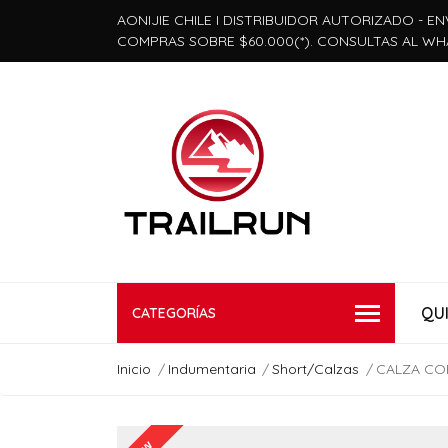
AONIJIE CHILE I DISTRIBUIDOR AUTORIZADO - EN
COMPRAS SOBRE $60.000(*). CONSULTAS AL WH
QU
CATEGORÍAS
Inicio
Indumentaria
Short/Calzas
CALZA COR