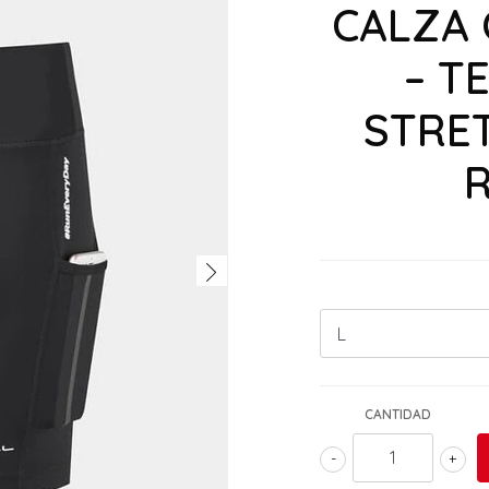
CALZA
– T
STRE
CANTIDAD
-
+