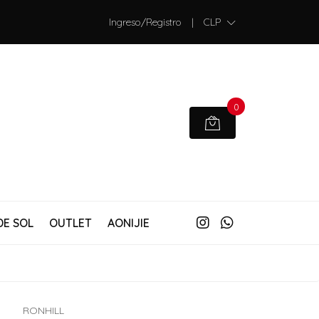
Ingreso/Registro
|
CLP
0
DE SOL
OUTLET
AONIJIE
RONHILL