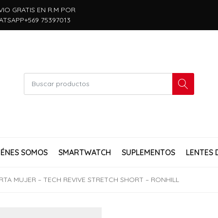
VIO GRATIS EN R.M POR
ATSAPP+569 75397013
IÉNES SOMOS
SMARTWATCH
SUPLEMENTOS
LENTES 
TA MUJER – TECH REVIVE STRETCH SHORT – RONHILL