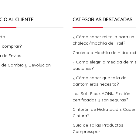
CIO AL CLIENTE
CATEGORÍAS DESTACADAS
cto
¿ Cómo saber mi talla para un
chaleco/mochila de Trail?
 comprar?
Chaleco o Mochila de Hidratac
a de Envios
¿ Cómo elegir la medida de mi
a de Cambio y Devolución
bastones?
¿ Cómo saber que talla de
pantorrileras necesito?
Las Soft Flask AONIJIE están
certificadas y son seguras?
Cinturón de Hidratación. Cade
Cintura?
Guía de Tallas Productos
Compressport