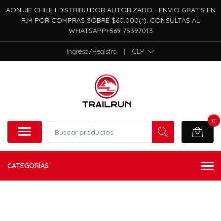
AONIJIE CHILE I DISTRIBUIDOR AUTORIZADO - ENVIO GRATIS EN
R.M POR COMPRAS SOBRE $60.000(*). CONSULTAS AL
WHATSAPP+569 75397013
Ingreso/Registro
|
CLP
0
CATEGORÍAS