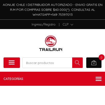
AONIJIE CHILE I DISTRIBUIDOR AUTORIZADO - ENVIO GRATIS EN
R.M POR COMPRAS SOBRE $60.000(*). CONSULTAS AL
WHATSAPP+569 75397013
Ingreso/Registro
|
CLP
0
CATEGORÍAS