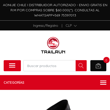
AONIJIE CHILE I DISTRIBUIDOR AUTORIZADO - ENVIO GRATIS EN
R.M POR COMPRAS SOBRE $60.000(*). CONSULTAS AL
WHATSAPP+569 75397013
Ingreso/Registro
|
CLP
0
CATEGORÍAS