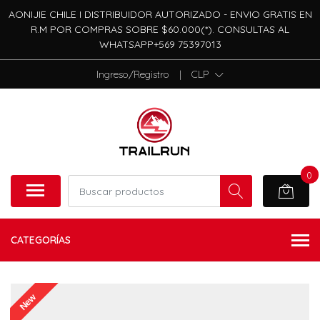
AONIJIE CHILE I DISTRIBUIDOR AUTORIZADO - ENVIO GRATIS EN
R.M POR COMPRAS SOBRE $60.000(*). CONSULTAS AL
WHATSAPP+569 75397013
Ingreso/Registro
|
CLP
0
CATEGORÍAS
New