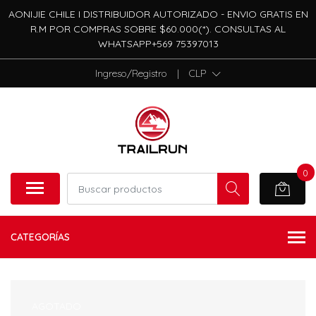
AONIJIE CHILE I DISTRIBUIDOR AUTORIZADO - ENVIO GRATIS EN
R.M POR COMPRAS SOBRE $60.000(*). CONSULTAS AL
WHATSAPP+569 75397013
Ingreso/Registro
|
CLP
0
CATEGORÍAS
AGOTADO