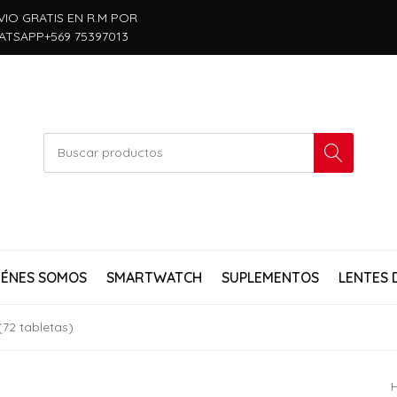
VIO GRATIS EN R.M POR
ATSAPP+569 75397013
IÉNES SOMOS
SMARTWATCH
SUPLEMENTOS
LENTES 
(72 tabletas)