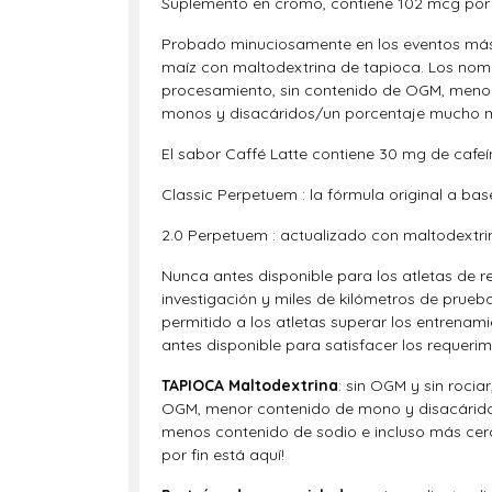
Suplemento en cromo, contiene 102 mcg por
Probado minuciosamente en los eventos más
maíz con maltodextrina de tapioca. Los nom
procesamiento, sin contenido de OGM, menor
monos y disacáridos/un porcentaje mucho m
El sabor Caffé Latte contiene 30 mg de cafeí
Classic Perpetuem : la fórmula original a bas
2.0 Perpetuem : actualizado con maltodextri
Nunca antes disponible para los atletas de r
investigación y miles de kilómetros de prueb
permitido a los atletas superar los entrenam
antes disponible para satisfacer los requerim
TAPIOCA Maltodextrina
: sin OGM y sin roci
OGM, menor contenido de mono y disacáridos
menos contenido de sodio e incluso más cerca
por fin está aquí!