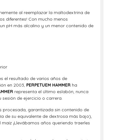
emente al reemplazar la maltodextrina de
dos diferentes! Con mucho menos
 un pH más alcalino y un menor contenido de
rior
s el resultado de varios años de
ción en 2003,
PERPETUEM HAMMER
ha
AMMER
representa el último eslabón, nunca
 sesión de ejercicio o carrera.
nos procesada, garantizada sin contenido de
a de su equivalente de dextrosa más bajo),
al maíz ¡Llevábamos años queriendo traerles