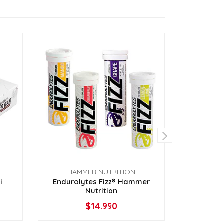
HAMMER NUTRITION
HAM
i
​Endurolytes Fizz® Hammer
Endurol
Nutrition
$14.990
VER OPCIONES
-