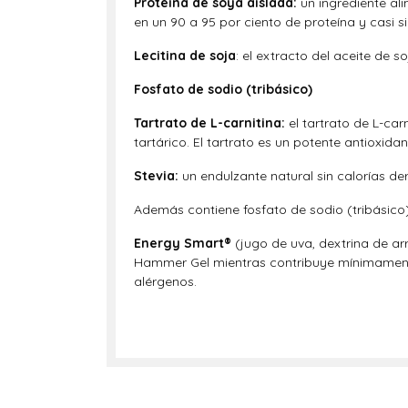
Proteína de soya aislada:
un ingrediente al
en un 90 a 95 por ciento de proteína y casi s
Lecitina de soja
: el extracto del aceite de s
Fosfato de sodio (tribásico)
Tartrato de L-carnitina:
el tartrato de L-car
tartárico. El tartrato es un potente antioxidan
Stevia:
un endulzante natural sin calorías der
Además contiene fosfato de sodio (tribásico),
Energy Smart®
(jugo de uva, dextrina de ar
Hammer Gel mientras contribuye mínimamente 
alérgenos.