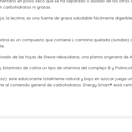
imentario en polvo seco que se ha separado o aislado de los otros 
in carbohidratos ni grasas.
oja, la lecitina, es una fuente de grasa saludable fácilmente digerible
nitina es un compuesto que contiene L-carnitina quelada («unida») a
te.
ivado de las hojas de Stevia rebaudiana, una planta originaria de A
 bitartrato de colina un tipo de vitamina del complejo B y Polinico
roz): este edulcorante totalmente natural y bajo en azúcar juega un
al contenido general de carbohidratos. Energy Smart® está certif