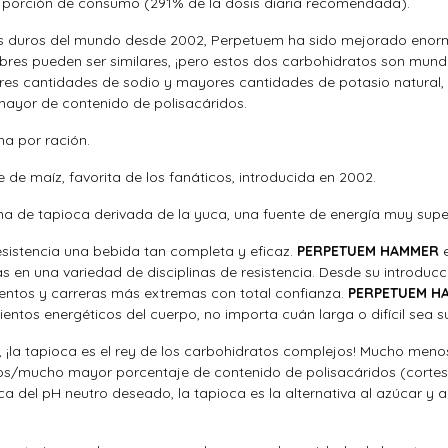
 porción de consumo (291% de la dosis diaria recomendada).
 duros del mundo desde 2002, Perpetuem ha sido mejorado enorm
bres pueden ser similares, ¡pero estos dos carbohidratos son mun
es cantidades de sodio y mayores cantidades de potasio natural,
ayor de contenido de polisacáridos.
na por ración.
e de maíz, favorita de los fanáticos, introducida en 2002.
na de tapioca derivada de la yuca, una fuente de energía muy supe
esistencia una bebida tan completa y eficaz.
PERPETUEM HAMMER
e
as en una variedad de disciplinas de resistencia. Desde su introduc
ientos y carreras más extremas con total confianza.
PERPETUEM H
ientos energéticos del cuerpo, no importa cuán larga o difícil sea su
ar, ¡la tapioca es el rey de los carbohidratos complejos! Mucho me
/mucho mayor porcentaje de contenido de polisacáridos (cortesí
 del pH neutro deseado, la tapioca es la alternativa al azúcar y 