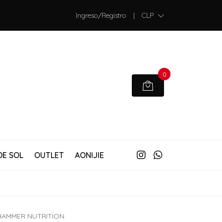
Ingreso/Registro
|
CLP
0
DE SOL
OUTLET
AONIJIE
HAMMER NUTRITION