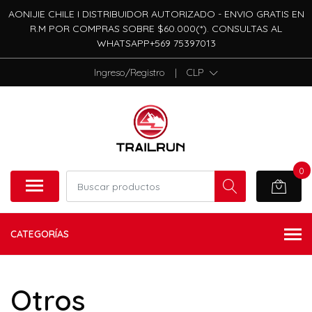
AONIJIE CHILE I DISTRIBUIDOR AUTORIZADO - ENVIO GRATIS EN
R.M POR COMPRAS SOBRE $60.000(*). CONSULTAS AL
WHATSAPP+569 75397013
Ingreso/Registro
|
CLP
0
CATEGORÍAS
Otros