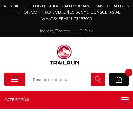
AONIJIE CHILE I DISTRIBUIDOR AUTORIZADO - ENVIO GRATIS EN
R.M POR COMPRAS SOBRE $60.000(*). CONSULTAS AL
WHATSAPP+569 75397013
Ingreso/Registro
|
CLP
0
CATEGORÍAS