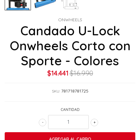
ONWHEELS
Candado U-Lock
Onwheels Corto con
Sporte - Colores
$14.441
$16.990
781718781725
SKU:
CANTIDAD
-
+