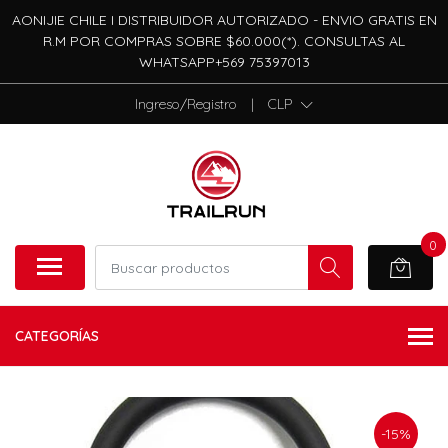
AONIJIE CHILE I DISTRIBUIDOR AUTORIZADO - ENVIO GRATIS EN
R.M POR COMPRAS SOBRE $60.000(*). CONSULTAS AL
WHATSAPP+569 75397013
Ingreso/Registro
|
CLP
0
CATEGORÍAS
-15%