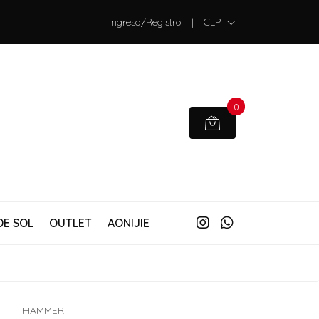
Ingreso/Registro
|
CLP
0
DE SOL
OUTLET
AONIJIE
HAMMER