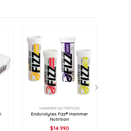
HAMMER NUTRITION
HAM
i
​Endurolytes Fizz® Hammer
Endurol
Nutrition
$14.990
VER OPCIONES