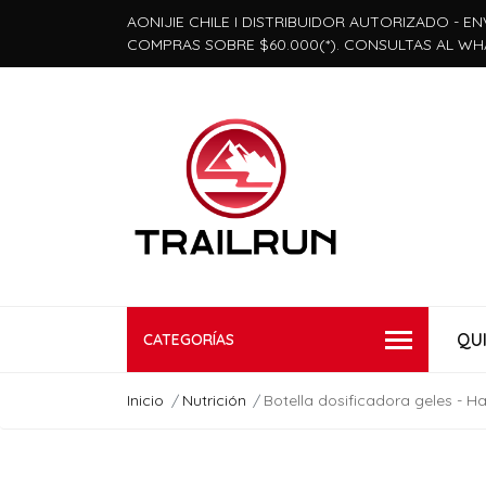
AONIJIE CHILE I DISTRIBUIDOR AUTORIZADO - EN
COMPRAS SOBRE $60.000(*). CONSULTAS AL WH
QU
CATEGORÍAS
Inicio
Nutrición
Botella dosificadora geles - 