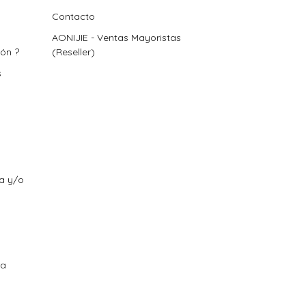
Contacto
AONIJIE - Ventas Mayoristas
ión ?
(Reseller)
s
ra y/o
ra