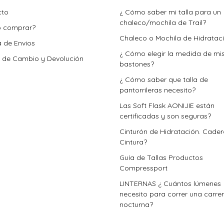
cto
¿ Cómo saber mi talla para un
chaleco/mochila de Trail?
 comprar?
Chaleco o Mochila de Hidratac
a de Envios
¿ Cómo elegir la medida de mi
a de Cambio y Devolución
bastones?
¿ Cómo saber que talla de
pantorrileras necesito?
Las Soft Flask AONIJIE están
certificadas y son seguras?
Cinturón de Hidratación. Cade
Cintura?
Guía de Tallas Productos
Compressport
LINTERNAS ¿ Cuántos lúmenes
necesito para correr una carre
nocturna?