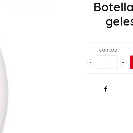
Botell
gele
CANTIDAD
-
+