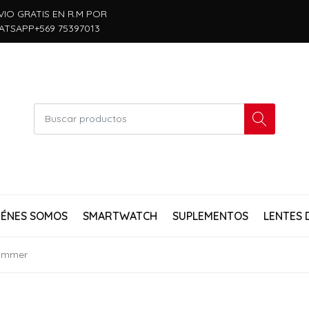
VIO GRATIS EN R.M POR
ATSAPP+569 75397013
IÉNES SOMOS
SMARTWATCH
SUPLEMENTOS
LENTES 
Hammer