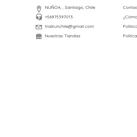
NUÑOA, , Santiago, Chile
Conta
+56975397013
¿Cómo
trailrunchile@gmail.com
Politic
Nuestras Tiendas
Politc